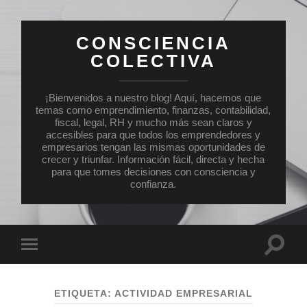
CONSCIENCIA
COLECTIVA
¡Bienvenidos a nuestro blog! Aquí, hacemos que
temas como emprendimiento, finanzas, contabilidad,
fiscal, legal, RH y mucho más sean claros y
accesibles para que todos los emprendedores y
empresarios tengan las mismas oportunidades de
crecer y triunfar. Información fácil, directa y hecha
para que tomes decisiones con consciencia y
confianza.
Altern
Alternar
el
el
campo
menú
de
móvil
búsqu
ETIQUETA:
ACTIVIDAD EMPRESARIAL