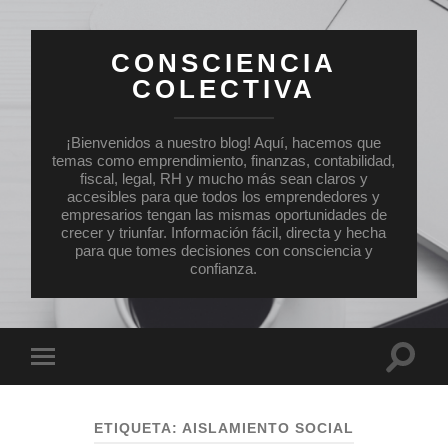
CONSCIENCIA
COLECTIVA
¡Bienvenidos a nuestro blog! Aquí, hacemos que
temas como emprendimiento, finanzas, contabilidad,
fiscal, legal, RH y mucho más sean claros y
accesibles para que todos los emprendedores y
empresarios tengan las mismas oportunidades de
crecer y triunfar. Información fácil, directa y hecha
para que tomes decisiones con consciencia y
confianza.
Altern
Alternar
el
el
campo
menú
de
móvil
búsqu
ETIQUETA:
AISLAMIENTO SOCIAL