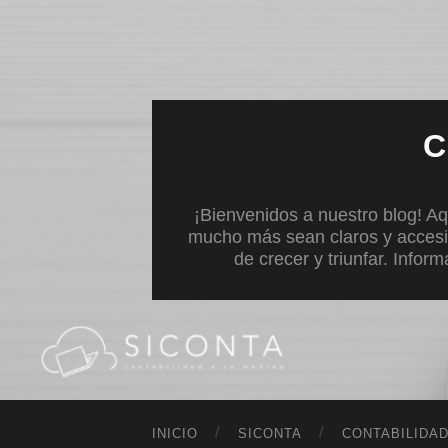
C
¡Bienvenidos a nuestro blog! Aq
mucho más sean claros y accesi
de crecer y triunfar. Infor
INICIO
SICONTA
CONTABILIDA