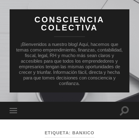
CONSCIENCIA
COLECTIVA
¡Bienvenidos a nuestro blog! Aquí, hacemos que
temas como emprendimiento, finanzas, contabilidad,
fiscal, legal, RH y mucho más sean claros y
accesibles para que todos los emprendedores y
empresarios tengan las mismas oportunidades de
crecer y triunfar. Información fácil, directa y hecha
para que tomes decisiones con consciencia y
confianza.
Altern
Alternar
el
el
campo
menú
de
móvil
búsqu
ETIQUETA:
BANXICO