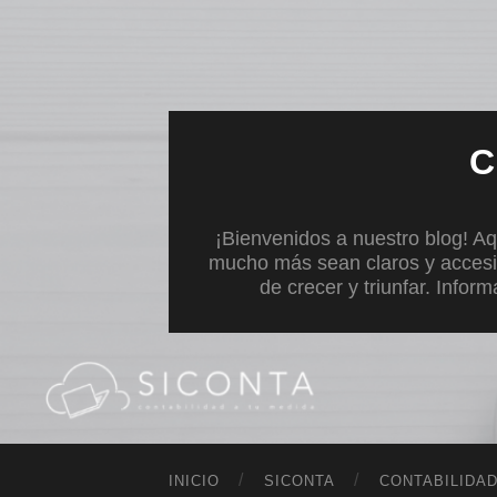
C
¡Bienvenidos a nuestro blog! Aq
mucho más sean claros y accesi
de crecer y triunfar. Infor
INICIO
SICONTA
CONTABILIDA