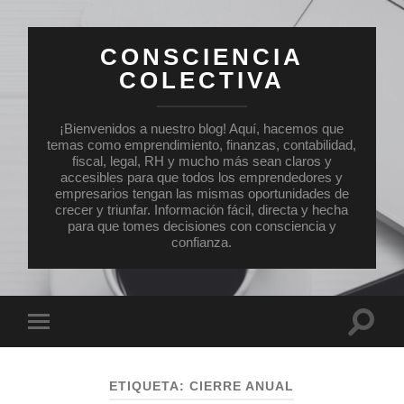
CONSCIENCIA
COLECTIVA
¡Bienvenidos a nuestro blog! Aquí, hacemos que
temas como emprendimiento, finanzas, contabilidad,
fiscal, legal, RH y mucho más sean claros y
accesibles para que todos los emprendedores y
empresarios tengan las mismas oportunidades de
crecer y triunfar. Información fácil, directa y hecha
para que tomes decisiones con consciencia y
confianza.
Altern
Alternar
el
el
campo
menú
de
móvil
búsqu
ETIQUETA:
CIERRE ANUAL