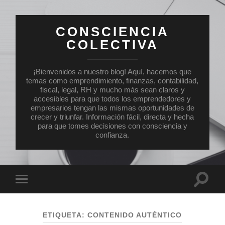
CONSCIENCIA
COLECTIVA
¡Bienvenidos a nuestro blog! Aquí, hacemos que
temas como emprendimiento, finanzas, contabilidad,
fiscal, legal, RH y mucho más sean claros y
accesibles para que todos los emprendedores y
empresarios tengan las mismas oportunidades de
crecer y triunfar. Información fácil, directa y hecha
para que tomes decisiones con consciencia y
confianza.
Altern
Alternar
el
el
campo
menú
de
móvil
búsqu
ETIQUETA:
CONTENIDO AUTÉNTICO