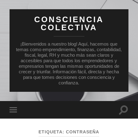
CONSCIENCIA
COLECTIVA
¡Bienvenidos a nuestro blog! Aquí, hacemos que
temas como emprendimiento, finanzas, contabilidad,
fiscal, legal, RH y mucho más sean claros y
accesibles para que todos los emprendedores y
empresarios tengan las mismas oportunidades de
crecer y triunfar. Información fácil, directa y hecha
para que tomes decisiones con consciencia y
confianza.
Altern
Alternar
el
el
campo
menú
de
móvil
búsqu
ETIQUETA:
CONTRASEÑA