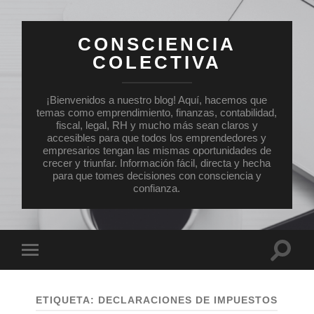
CONSCIENCIA
COLECTIVA
¡Bienvenidos a nuestro blog! Aquí, hacemos que
temas como emprendimiento, finanzas, contabilidad,
fiscal, legal, RH y mucho más sean claros y
accesibles para que todos los emprendedores y
empresarios tengan las mismas oportunidades de
crecer y triunfar. Información fácil, directa y hecha
para que tomes decisiones con consciencia y
confianza.
Altern
Alternar
el
el
campo
menú
de
móvil
búsqu
ETIQUETA:
DECLARACIONES DE IMPUESTOS