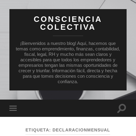
CONSCIENCIA
COLECTIVA
¡Bienvenidos a nuestro blog! Aquí, hacemos que
temas como emprendimiento, finanzas, contabilidad,
fiscal, legal, RH y mucho más sean claros y
accesibles para que todos los emprendedores y
empresarios tengan las mismas oportunidades de
crecer y triunfar. Información fácil, directa y hecha
para que tomes decisiones con consciencia y
confianza.
Altern
Alternar
el
el
campo
menú
de
móvil
búsqu
ETIQUETA:
DECLARACIONMENSUAL