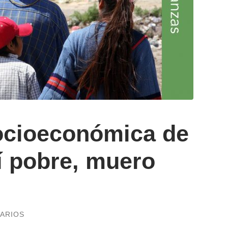
socioeconómica de
í pobre, muero
ARIOS