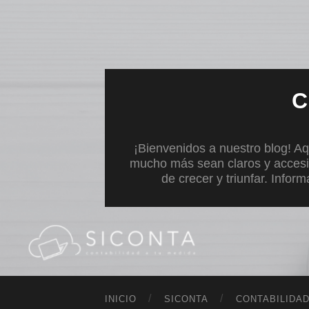
C
¡Bienvenidos a nuestro blog! Aq
mucho más sean claros y accesi
de crecer y triunfar. Infor
INICIO
SICONTA
CONTABILIDA