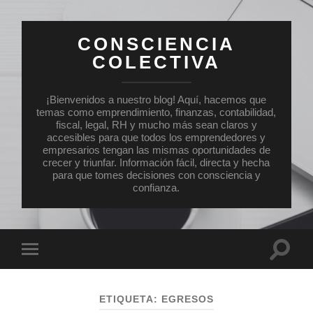
CONSCIENCIA
COLECTIVA
¡Bienvenidos a nuestro blog! Aquí, hacemos que
temas como emprendimiento, finanzas, contabilidad,
fiscal, legal, RH y mucho más sean claros y
accesibles para que todos los emprendedores y
empresarios tengan las mismas oportunidades de
crecer y triunfar. Información fácil, directa y hecha
para que tomes decisiones con consciencia y
confianza.
Altern
Alternar
el
el
campo
menú
de
móvil
búsqu
ETIQUETA:
EGRESOS