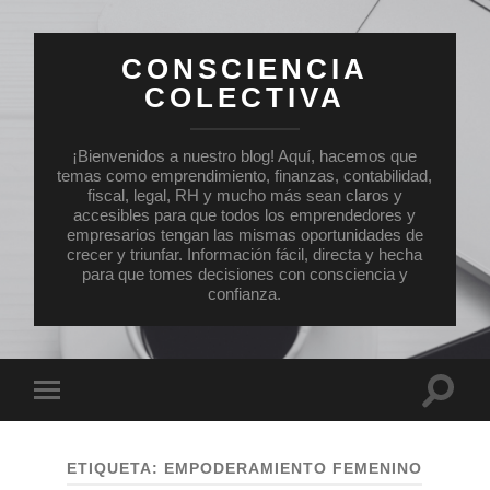
CONSCIENCIA
COLECTIVA
¡Bienvenidos a nuestro blog! Aquí, hacemos que
temas como emprendimiento, finanzas, contabilidad,
fiscal, legal, RH y mucho más sean claros y
accesibles para que todos los emprendedores y
empresarios tengan las mismas oportunidades de
crecer y triunfar. Información fácil, directa y hecha
para que tomes decisiones con consciencia y
confianza.
Altern
Alternar
el
el
campo
menú
de
móvil
búsqu
ETIQUETA:
EMPODERAMIENTO FEMENINO