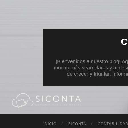
C
¡Bienvenidos a nuestro blog! Aq
mucho más sean claros y accesi
de crecer y triunfar. Infor
INICIO
SICONTA
CONTABILIDA