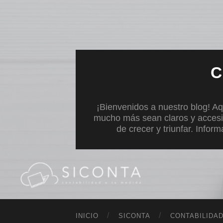
C
¡Bienvenidos a nuestro blog! Aq
mucho más sean claros y accesi
de crecer y triunfar. Infor
INICIO
SICONTA
CONTABILIDA