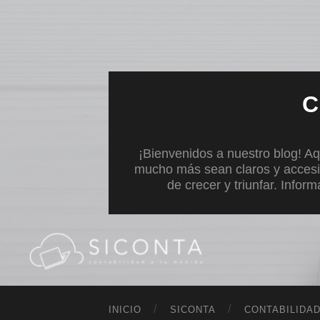
C
¡Bienvenidos a nuestro blog! Aq
mucho más sean claros y accesi
de crecer y triunfar. Infor
INICIO
SICONTA
CONTABILIDA