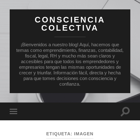
CONSCIENCIA
COLECTIVA
¡Bienvenidos a nuestro blog! Aquí, hacemos que
temas como emprendimiento, finanzas, contabilidad,
fiscal, legal, RH y mucho más sean claros y
accesibles para que todos los emprendedores y
empresarios tengan las mismas oportunidades de
crecer y triunfar. Información fácil, directa y hecha
para que tomes decisiones con consciencia y
confianza.
Altern
Alternar
el
el
campo
menú
de
móvil
búsqu
ETIQUETA:
IMAGEN