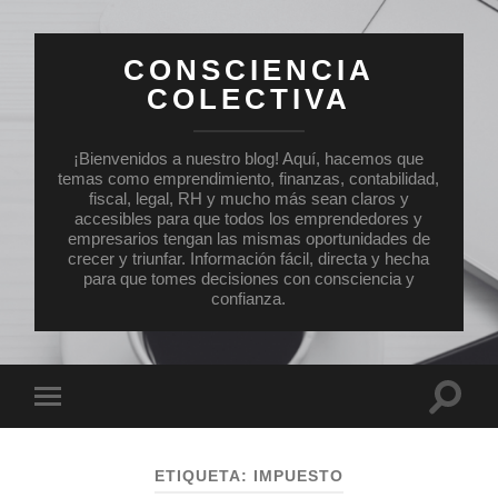
CONSCIENCIA
COLECTIVA
¡Bienvenidos a nuestro blog! Aquí, hacemos que
temas como emprendimiento, finanzas, contabilidad,
fiscal, legal, RH y mucho más sean claros y
accesibles para que todos los emprendedores y
empresarios tengan las mismas oportunidades de
crecer y triunfar. Información fácil, directa y hecha
para que tomes decisiones con consciencia y
confianza.
Altern
Alternar
el
el
campo
menú
de
móvil
búsqu
ETIQUETA:
IMPUESTO