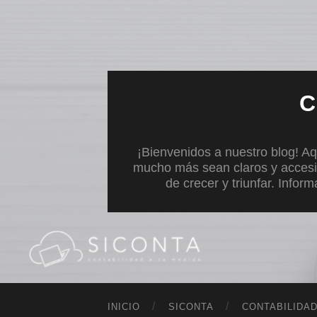
C
¡Bienvenidos a nuestro blog! Aq
mucho más sean claros y accesi
de crecer y triunfar. Infor
INICIO
SICONTA
CONTABILIDA