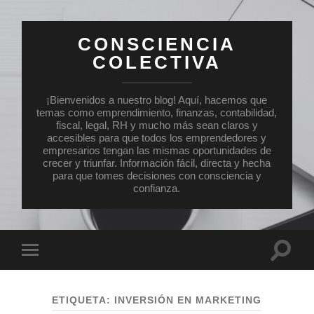
CONSCIENCIA
COLECTIVA
¡Bienvenidos a nuestro blog! Aquí, hacemos que
temas como emprendimiento, finanzas, contabilidad,
fiscal, legal, RH y mucho más sean claros y
accesibles para que todos los emprendedores y
empresarios tengan las mismas oportunidades de
crecer y triunfar. Información fácil, directa y hecha
para que tomes decisiones con consciencia y
confianza.
Altern
Alternar
el
el
campo
menú
de
móvil
búsqu
ETIQUETA:
INVERSIÓN EN MARKETING