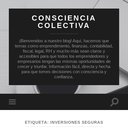
CONSCIENCIA
COLECTIVA
¡Bienvenidos a nuestro blog! Aquí, hacemos que
temas como emprendimiento, finanzas, contabilidad,
fiscal, legal, RH y mucho más sean claros y
accesibles para que todos los emprendedores y
empresarios tengan las mismas oportunidades de
crecer y triunfar. Información fácil, directa y hecha
para que tomes decisiones con consciencia y
confianza.
Altern
Alternar
el
el
campo
menú
de
móvil
búsqu
ETIQUETA:
INVERSIONES SEGURAS