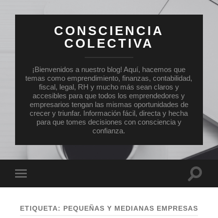
CONSCIENCIA
COLECTIVA
¡Bienvenidos a nuestro blog! Aquí, hacemos que
temas como emprendimiento, finanzas, contabilidad,
fiscal, legal, RH y mucho más sean claros y
accesibles para que todos los emprendedores y
empresarios tengan las mismas oportunidades de
crecer y triunfar. Información fácil, directa y hecha
para que tomes decisiones con consciencia y
confianza.
Altern
Alternar
el
el
campo
menú
de
móvil
búsqu
ETIQUETA:
PEQUEÑAS Y MEDIANAS EMPRESAS