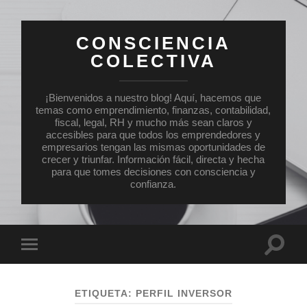
CONSCIENCIA
COLECTIVA
¡Bienvenidos a nuestro blog! Aquí, hacemos que
temas como emprendimiento, finanzas, contabilidad,
fiscal, legal, RH y mucho más sean claros y
accesibles para que todos los emprendedores y
empresarios tengan las mismas oportunidades de
crecer y triunfar. Información fácil, directa y hecha
para que tomes decisiones con consciencia y
confianza.
Altern
Alternar
el
el
campo
menú
de
móvil
búsqu
ETIQUETA:
PERFIL INVERSOR