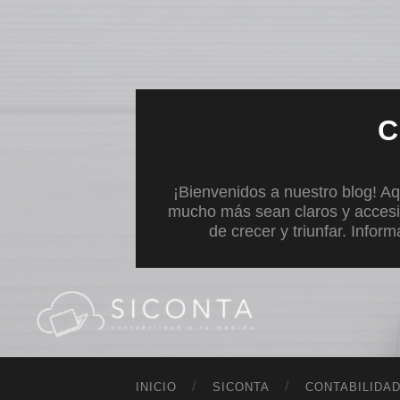
C
¡Bienvenidos a nuestro blog! Aq
mucho más sean claros y accesi
de crecer y triunfar. Infor
INICIO
SICONTA
CONTABILIDA