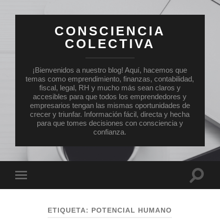
CONSCIENCIA
COLECTIVA
¡Bienvenidos a nuestro blog! Aquí, hacemos que
temas como emprendimiento, finanzas, contabilidad,
fiscal, legal, RH y mucho más sean claros y
accesibles para que todos los emprendedores y
empresarios tengan las mismas oportunidades de
crecer y triunfar. Información fácil, directa y hecha
para que tomes decisiones con consciencia y
confianza.
Altern
Alternar
el
el
campo
menú
de
móvil
búsqu
ETIQUETA:
POTENCIAL HUMANO