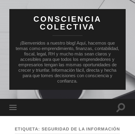
CONSCIENCIA
COLECTIVA
¡Bienvenidos a nuestro blog! Aquí, hacemos que
temas como emprendimiento, finanzas, contabilidad,
fiscal, legal, RH y mucho más sean claros y
accesibles para que todos los emprendedores y
empresarios tengan las mismas oportunidades de
crecer y triunfar. Información fácil, directa y hecha
para que tomes decisiones con consciencia y
confianza.
Altern
Alternar
el
el
campo
menú
de
móvil
búsqu
ETIQUETA:
SEGURIDAD DE LA INFORMACIÓN