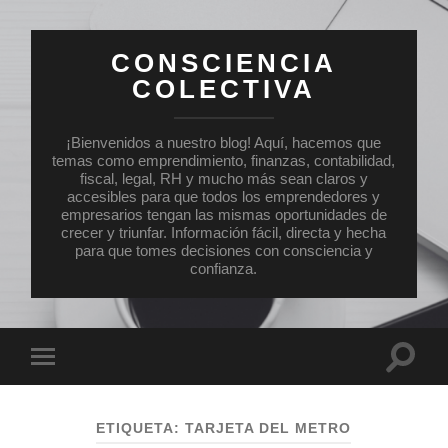
CONSCIENCIA
COLECTIVA
¡Bienvenidos a nuestro blog! Aquí, hacemos que
temas como emprendimiento, finanzas, contabilidad,
fiscal, legal, RH y mucho más sean claros y
accesibles para que todos los emprendedores y
empresarios tengan las mismas oportunidades de
crecer y triunfar. Información fácil, directa y hecha
para que tomes decisiones con consciencia y
confianza.
Altern
Alternar
el
el
campo
menú
de
móvil
búsqu
ETIQUETA:
TARJETA DEL METRO