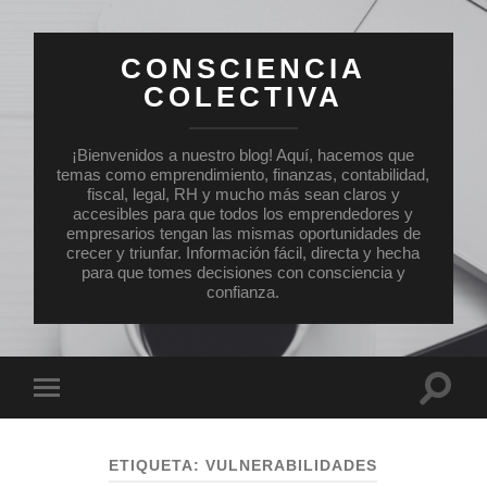
CONSCIENCIA
COLECTIVA
¡Bienvenidos a nuestro blog! Aquí, hacemos que
temas como emprendimiento, finanzas, contabilidad,
fiscal, legal, RH y mucho más sean claros y
accesibles para que todos los emprendedores y
empresarios tengan las mismas oportunidades de
crecer y triunfar. Información fácil, directa y hecha
para que tomes decisiones con consciencia y
confianza.
Altern
Alternar
el
el
campo
menú
de
móvil
búsqu
ETIQUETA:
VULNERABILIDADES