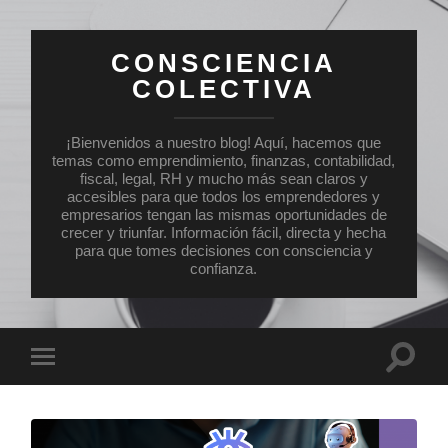
CONSCIENCIA
COLECTIVA
¡Bienvenidos a nuestro blog! Aquí, hacemos que
temas como emprendimiento, finanzas, contabilidad,
fiscal, legal, RH y mucho más sean claros y
accesibles para que todos los emprendedores y
empresarios tengan las mismas oportunidades de
crecer y triunfar. Información fácil, directa y hecha
para que tomes decisiones con consciencia y
confianza.
Altern
Alternar
el
el
campo
menú
de
móvil
búsqu