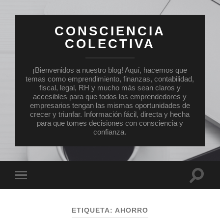
CONSCIENCIA
COLECTIVA
¡Bienvenidos a nuestro blog! Aquí, hacemos que
temas como emprendimiento, finanzas, contabilidad,
fiscal, legal, RH y mucho más sean claros y
accesibles para que todos los emprendedores y
empresarios tengan las mismas oportunidades de
crecer y triunfar. Información fácil, directa y hecha
para que tomes decisiones con consciencia y
confianza.
Altern
Alternar
el
el
campo
menú
de
móvil
búsqu
ETIQUETA:
AHORRO