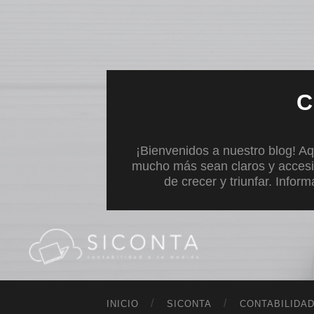
C
¡Bienvenidos a nuestro blog! Aq
mucho más sean claros y accesi
de crecer y triunfar. Infor
INICIO
SICONTA
CONTABILIDA