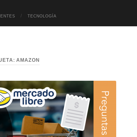
UENTES
TECNOLOGÍA
UETA:
AMAZON