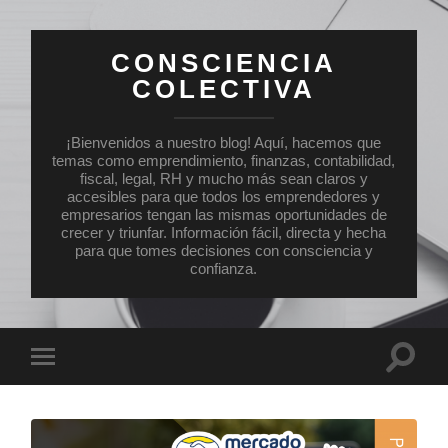
CONSCIENCIA
COLECTIVA
¡Bienvenidos a nuestro blog! Aquí, hacemos que
temas como emprendimiento, finanzas, contabilidad,
fiscal, legal, RH y mucho más sean claros y
accesibles para que todos los emprendedores y
empresarios tengan las mismas oportunidades de
crecer y triunfar. Información fácil, directa y hecha
para que tomes decisiones con consciencia y
confianza.
Altern
Alternar
el
el
campo
menú
de
móvil
búsqu