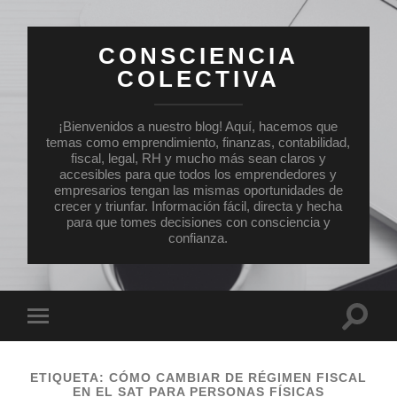
CONSCIENCIA
COLECTIVA
¡Bienvenidos a nuestro blog! Aquí, hacemos que
temas como emprendimiento, finanzas, contabilidad,
fiscal, legal, RH y mucho más sean claros y
accesibles para que todos los emprendedores y
empresarios tengan las mismas oportunidades de
crecer y triunfar. Información fácil, directa y hecha
para que tomes decisiones con consciencia y
confianza.
Altern
Alternar
el
el
campo
menú
de
móvil
búsqu
ETIQUETA:
CÓMO CAMBIAR DE RÉGIMEN FISCAL
EN EL SAT PARA PERSONAS FÍSICAS