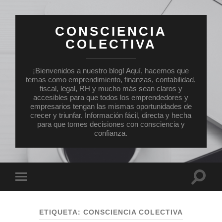
CONSCIENCIA
COLECTIVA
¡Bienvenidos a nuestro blog! Aquí, hacemos que
temas como emprendimiento, finanzas, contabilidad,
fiscal, legal, RH y mucho más sean claros y
accesibles para que todos los emprendedores y
empresarios tengan las mismas oportunidades de
crecer y triunfar. Información fácil, directa y hecha
para que tomes decisiones con consciencia y
confianza.
Altern
Alternar
el
el
campo
menú
de
móvil
búsqu
ETIQUETA:
CONSCIENCIA COLECTIVA