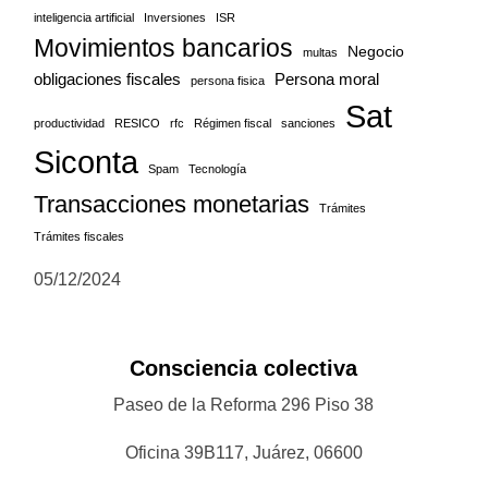
inteligencia artificial
Inversiones
ISR
Movimientos bancarios
Negocio
multas
obligaciones fiscales
Persona moral
persona fisica
Sat
productividad
RESICO
rfc
Régimen fiscal
sanciones
Siconta
Spam
Tecnología
Transacciones monetarias
Trámites
Trámites fiscales
05/12/2024
Consciencia colectiva
Paseo de la Reforma 296 Piso 38
Oficina 39B117, Juárez, 06600