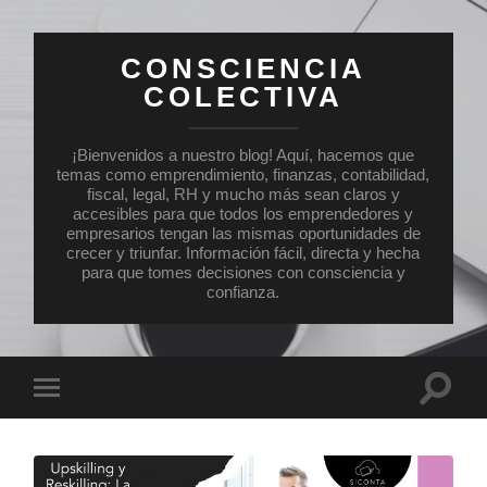
CONSCIENCIA
COLECTIVA
¡Bienvenidos a nuestro blog! Aquí, hacemos que
temas como emprendimiento, finanzas, contabilidad,
fiscal, legal, RH y mucho más sean claros y
accesibles para que todos los emprendedores y
empresarios tengan las mismas oportunidades de
crecer y triunfar. Información fácil, directa y hecha
para que tomes decisiones con consciencia y
confianza.
Altern
Alternar
el
el
campo
menú
de
móvil
búsqu