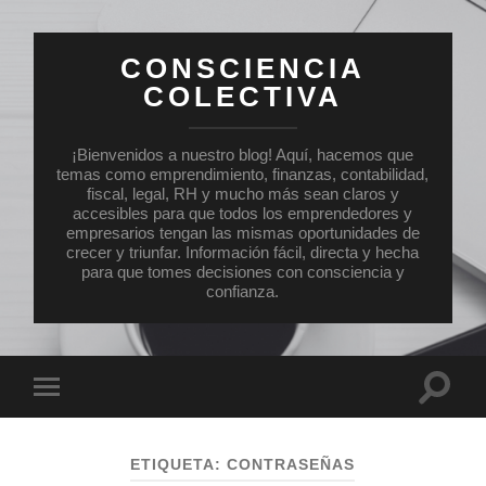
CONSCIENCIA
COLECTIVA
¡Bienvenidos a nuestro blog! Aquí, hacemos que
temas como emprendimiento, finanzas, contabilidad,
fiscal, legal, RH y mucho más sean claros y
accesibles para que todos los emprendedores y
empresarios tengan las mismas oportunidades de
crecer y triunfar. Información fácil, directa y hecha
para que tomes decisiones con consciencia y
confianza.
Altern
Alternar
el
el
campo
menú
de
móvil
búsqu
ETIQUETA:
CONTRASEÑAS