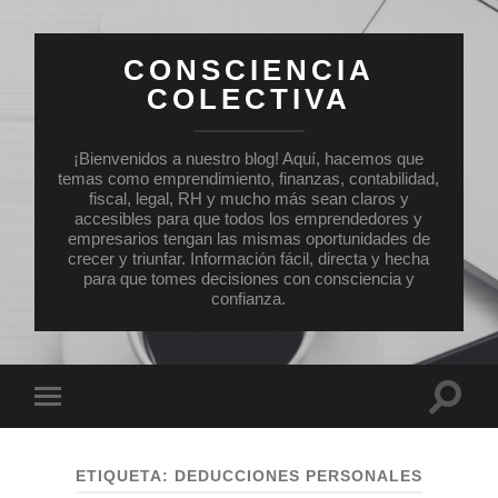
CONSCIENCIA
COLECTIVA
¡Bienvenidos a nuestro blog! Aquí, hacemos que
temas como emprendimiento, finanzas, contabilidad,
fiscal, legal, RH y mucho más sean claros y
accesibles para que todos los emprendedores y
empresarios tengan las mismas oportunidades de
crecer y triunfar. Información fácil, directa y hecha
para que tomes decisiones con consciencia y
confianza.
Altern
Alternar
el
el
campo
menú
de
móvil
búsqu
ETIQUETA:
DEDUCCIONES PERSONALES