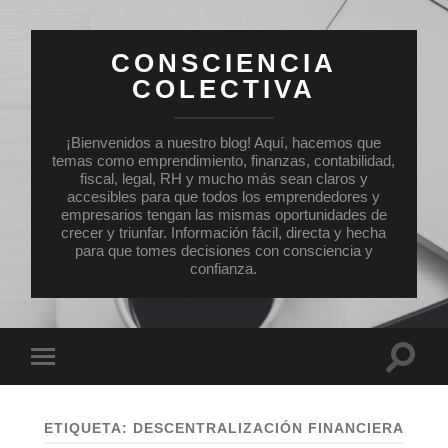
CONSCIENCIA
COLECTIVA
¡Bienvenidos a nuestro blog! Aquí, hacemos que
temas como emprendimiento, finanzas, contabilidad,
fiscal, legal, RH y mucho más sean claros y
accesibles para que todos los emprendedores y
empresarios tengan las mismas oportunidades de
crecer y triunfar. Información fácil, directa y hecha
para que tomes decisiones con consciencia y
confianza.
Altern
Alternar
el
el
campo
menú
de
móvil
búsqu
ETIQUETA:
DESCENTRALIZACIÓN FINANCIERA