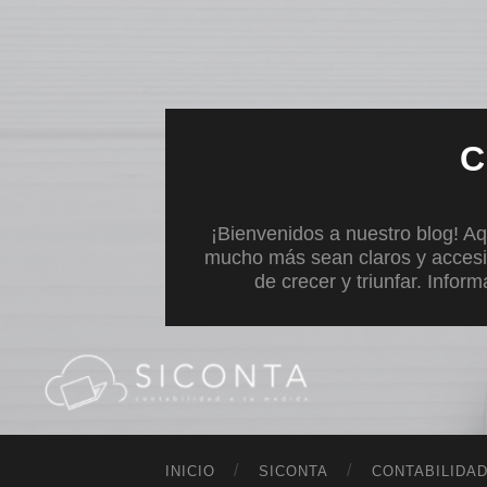
C
¡Bienvenidos a nuestro blog! Aq
mucho más sean claros y accesi
de crecer y triunfar. Infor
INICIO
SICONTA
CONTABILIDA