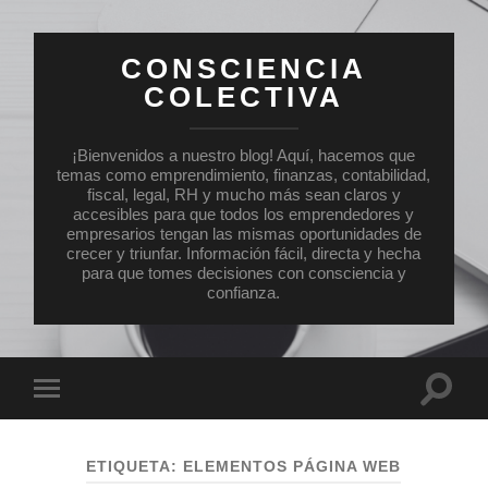
CONSCIENCIA
COLECTIVA
¡Bienvenidos a nuestro blog! Aquí, hacemos que
temas como emprendimiento, finanzas, contabilidad,
fiscal, legal, RH y mucho más sean claros y
accesibles para que todos los emprendedores y
empresarios tengan las mismas oportunidades de
crecer y triunfar. Información fácil, directa y hecha
para que tomes decisiones con consciencia y
confianza.
Altern
Alternar
el
el
campo
menú
de
móvil
búsqu
ETIQUETA:
ELEMENTOS PÁGINA WEB