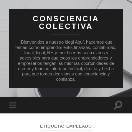
CONSCIENCIA
COLECTIVA
¡Bienvenidos a nuestro blog! Aquí, hacemos que
temas como emprendimiento, finanzas, contabilidad,
fiscal, legal, RH y mucho más sean claros y
accesibles para que todos los emprendedores y
empresarios tengan las mismas oportunidades de
crecer y triunfar. Información fácil, directa y hecha
para que tomes decisiones con consciencia y
confianza.
Altern
Alternar
el
el
campo
menú
de
móvil
búsqu
ETIQUETA:
EMPLEADO