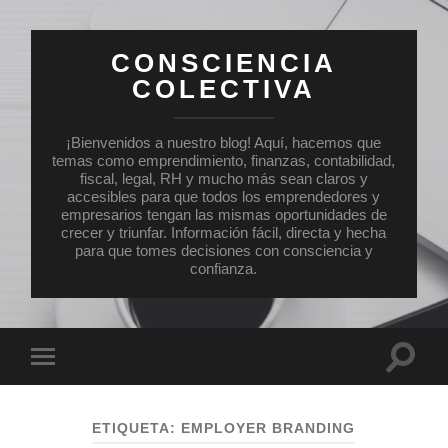
CONSCIENCIA
COLECTIVA
¡Bienvenidos a nuestro blog! Aquí, hacemos que
temas como emprendimiento, finanzas, contabilidad,
fiscal, legal, RH y mucho más sean claros y
accesibles para que todos los emprendedores y
empresarios tengan las mismas oportunidades de
crecer y triunfar. Información fácil, directa y hecha
para que tomes decisiones con consciencia y
confianza.
Altern
Alternar
el
el
campo
menú
de
móvil
búsqu
ETIQUETA:
EMPLOYER BRANDING