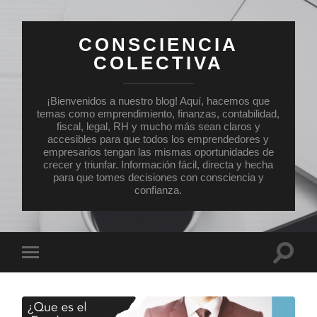
CONSCIENCIA
COLECTIVA
¡Bienvenidos a nuestro blog! Aquí, hacemos que
temas como emprendimiento, finanzas, contabilidad,
fiscal, legal, RH y mucho más sean claros y
accesibles para que todos los emprendedores y
empresarios tengan las mismas oportunidades de
crecer y triunfar. Información fácil, directa y hecha
para que tomes decisiones con consciencia y
confianza.
Altern
Alternar
el
el
campo
menú
de
móvil
búsqu