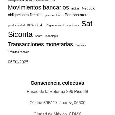
inteligencia artificial
Inversiones
ISR
Movimientos bancarios
Negocio
multas
obligaciones fiscales
Persona moral
persona fisica
Sat
productividad
RESICO
rfc
Régimen fiscal
sanciones
Siconta
Spam
Tecnología
Transacciones monetarias
Trámites
Trámites fiscales
06/01/2025
Consciencia colectiva
Paseo de la Reforma 296 Piso 38
Oficina 39B117, Juárez, 06600
Ciudad de México, CDMX