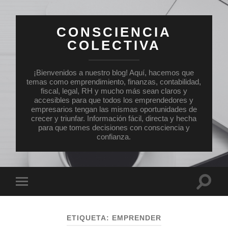
CONSCIENCIA
COLECTIVA
¡Bienvenidos a nuestro blog! Aquí, hacemos que
temas como emprendimiento, finanzas, contabilidad,
fiscal, legal, RH y mucho más sean claros y
accesibles para que todos los emprendedores y
empresarios tengan las mismas oportunidades de
crecer y triunfar. Información fácil, directa y hecha
para que tomes decisiones con consciencia y
confianza.
Altern
Alternar
el
el
campo
menú
de
móvil
búsqu
ETIQUETA:
EMPRENDER