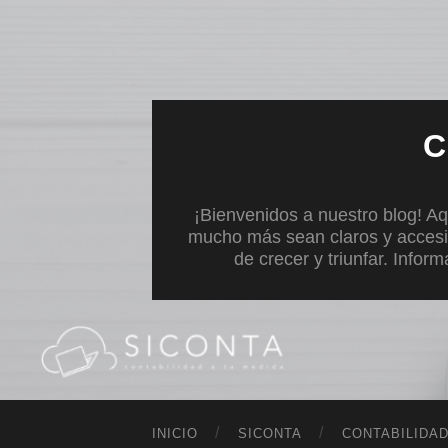
C
¡Bienvenidos a nuestro blog! Aq
mucho más sean claros y accesi
de crecer y triunfar. Infor
INICIO
SICONTA
CONTABILIDA