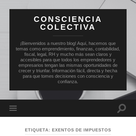
CONSCIENCIA
COLECTIVA
¡Bienvenidos a nuestro blog! Aquí, hacemos que
temas como emprendimiento, finanzas, contabilidad,
fiscal, legal, RH y mucho más sean claros y
accesibles para que todos los emprendedores y
empresarios tengan las mismas oportunidades de
crecer y triunfar. Información fácil, directa y hecha
para que tomes decisiones con consciencia y
confianza.
Altern
Alternar
el
el
campo
menú
de
móvil
búsqu
ETIQUETA:
EXENTOS DE IMPUESTOS