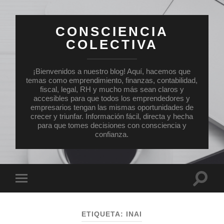
CONSCIENCIA
COLECTIVA
¡Bienvenidos a nuestro blog! Aquí, hacemos que
temas como emprendimiento, finanzas, contabilidad,
fiscal, legal, RH y mucho más sean claros y
accesibles para que todos los emprendedores y
empresarios tengan las mismas oportunidades de
crecer y triunfar. Información fácil, directa y hecha
para que tomes decisiones con consciencia y
confianza.
Altern
Alternar
el
el
campo
menú
de
móvil
búsqu
ETIQUETA:
INAI