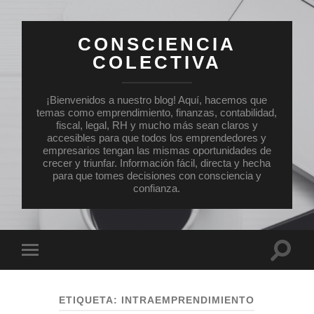
CONSCIENCIA
COLECTIVA
¡Bienvenidos a nuestro blog! Aquí, hacemos que
temas como emprendimiento, finanzas, contabilidad,
fiscal, legal, RH y mucho más sean claros y
accesibles para que todos los emprendedores y
empresarios tengan las mismas oportunidades de
crecer y triunfar. Información fácil, directa y hecha
para que tomes decisiones con consciencia y
confianza.
Altern
Alternar
el
el
campo
menú
de
móvil
búsqu
ETIQUETA:
INTRAEMPRENDIMIENTO