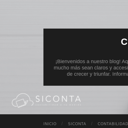
C
¡Bienvenidos a nuestro blog! Aq
mucho más sean claros y accesi
de crecer y triunfar. Infor
INICIO
SICONTA
CONTABILIDA