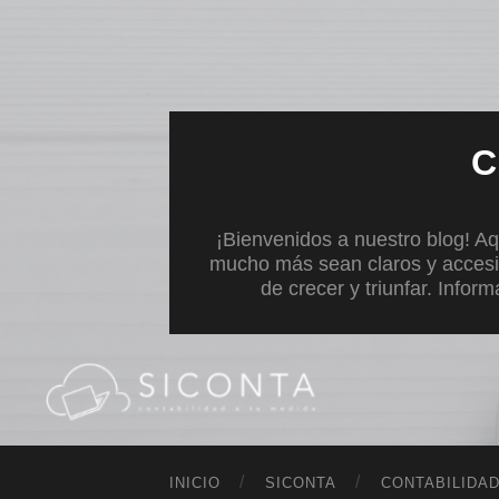
C
¡Bienvenidos a nuestro blog! Aq
mucho más sean claros y accesi
de crecer y triunfar. Infor
INICIO
SICONTA
CONTABILIDA